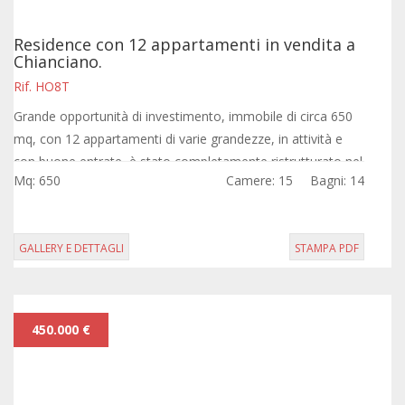
Residence con 12 appartamenti in vendita a
Chianciano.
Rif. HO8T
Grande opportunità di investimento, immobile di circa 650
mq, con 12 appartamenti di varie grandezze, in attività e
con buone entrate, è stato completamente ristrutturato nel
Mq: 650
Camere: 15
Bagni: 14
'96, la struttura è in...
GALLERY E DETTAGLI
STAMPA PDF
450.000 €