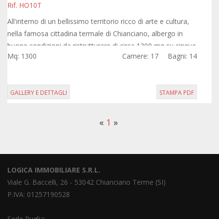
Rif. HO10T
All'interno di un bellissimo territorio ricco di arte e cultura,
nella famosa cittadina termale di Chianciano, albergo in
buone condizioni da ristrutturare di circa 1300 mq su cinque
Mq: 1300
Camere: 17
Bagni: 14
livelli, che...
GALLERY E DETTAGLI
STAMPA PDF
«
1
»
LOGICA IMMOBILIARE S.R.L.
Viale G. Baccelli, 26 - 53042 Chianciano Terme (SI)
P.IVA: 01257190528
Sede Puglia: