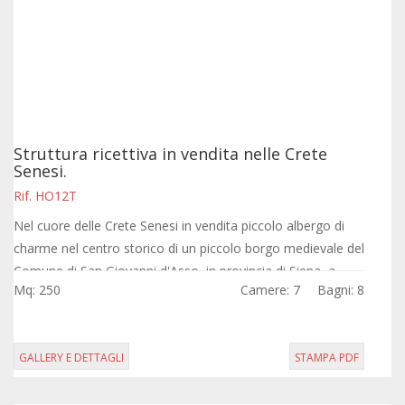
Struttura ricettiva in vendita nelle Crete
Senesi.
Rif. HO12T
Nel cuore delle Crete Senesi in vendita piccolo albergo di
charme nel centro storico di un piccolo borgo medievale del
Comune di San Giovanni d'Asso, in provincia di Siena, a
Mq: 250
Camere: 7
Bagni: 8
pochi chilometri da...
GALLERY E DETTAGLI
STAMPA PDF