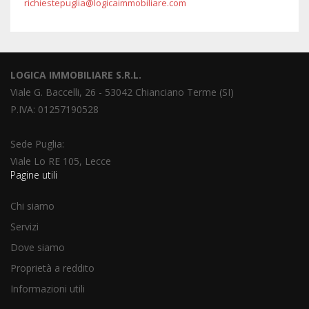
richiestepuglia@logicaimmobiliare.com
LOGICA IMMOBILIARE S.R.L.
Viale G. Baccelli, 26 - 53042 Chianciano Terme (SI)
P.IVA: 01257190528
Sede Puglia:
Viale Lo RE 105, Lecce
Pagine utili
Chi siamo
Servizi
Dove siamo
Proprietà a reddito
Informazioni utili