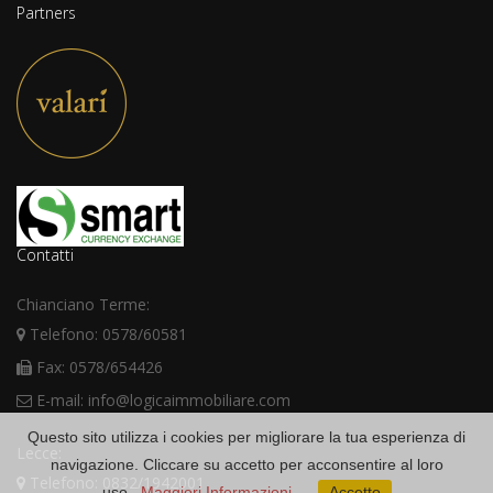
Partners
Contatti
Chianciano Terme:
Telefono: 0578/60581
Fax: 0578/654426
E-mail: info@logicaimmobiliare.com
Questo sito utilizza i cookies per migliorare la tua esperienza di
Lecce:
navigazione. Cliccare su accetto per acconsentire al loro
Telefono: 0832/1942001
uso.
Maggiori Informazioni
Accetto