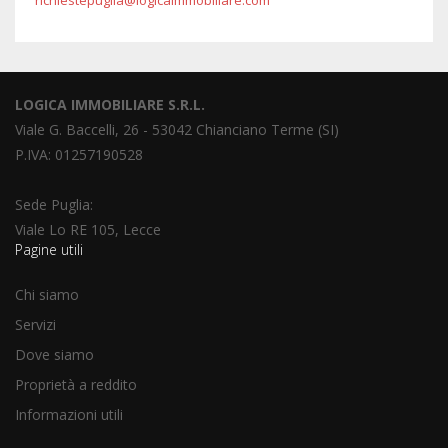
richiestepuglia@logicaimmobiliare.com
LOGICA IMMOBILIARE S.R.L.
Viale G. Baccelli, 26 - 53042 Chianciano Terme (SI)
P.IVA: 01257190528
Sede Puglia:
Viale Lo RE 105, Lecce
Pagine utili
Chi siamo
Servizi
Dove siamo
Proprietà a reddito
Informazioni utili