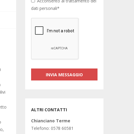
Acconsento al trattamento dei
dati personali*
0
a
ivi
etto
ALTRI CONTATTI
Chianciano Terme
o
Telefono: 0578 60581
zo,