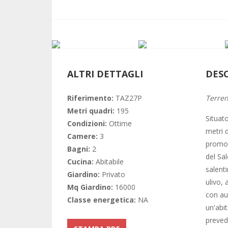
ALTRI DETTAGLI
DES
Riferimento:
TAZ27P
Terren
Metri quadri:
195
Situato
Condizioni:
Ottime
metri 
Camere:
3
promon
Bagni:
2
del Sal
Cucina:
Abitabile
salenti
Giardino:
Privato
ulivo, 
Mq Giardino:
16000
con au
Classe energetica:
NA
un'abi
preved