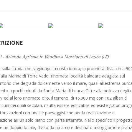
CRIZIONE
i - Aziende Agricole in Vendita a Morciano di Leuca (LE)
 sulla strada che raggiunge la costa ionica, la proprietà dista circa 90
dalla Marina di Torre Vado, rinomata località balneare adagiata sul
torio che degrada dolcemente verso il mare, quasi all'estrema punt
ento a pochi minuti da Santa Maria di Leuca. Oltre alla bellezza degli ul
ni ed al loro rinomato olio, il terreno, di 16.000 mq con 102 alberi di
alcuni dei quali secolari, risulta essere edificabile ed esiste già un prog
torizzazioni comunali e paesaggistiche per la realizzazione di
tazione ad un solo piano con parte interrata. Nello specifico il progett
e un doppio locale, diviso da un arco e destinato a soggiorno e pran