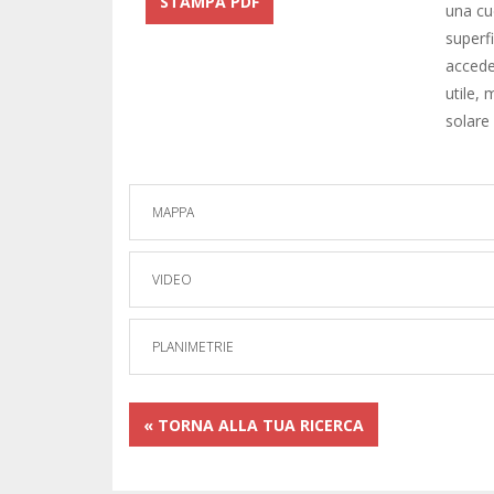
STAMPA PDF
una cu
superf
accede 
utile,
solare
MAPPA
VIDEO
PLANIMETRIE