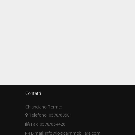
Contatti
Chianciano Terme:
Telefono: 0578/60581
Fax: 0578/654426
E-mail: info@logicaimmobiliare.com