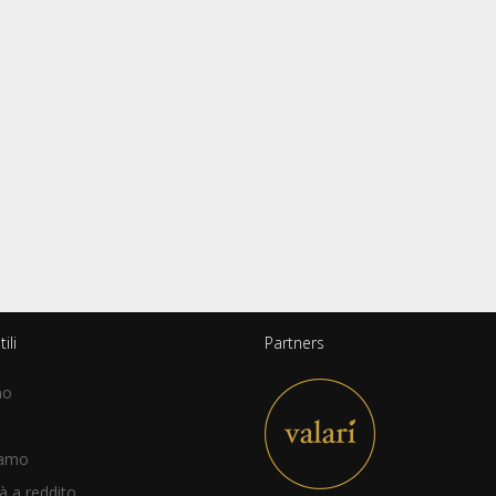
ili
Partners
mo
iamo
à a reddito