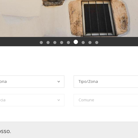
oria
Tipo/Zona
cia
Comune
osso.