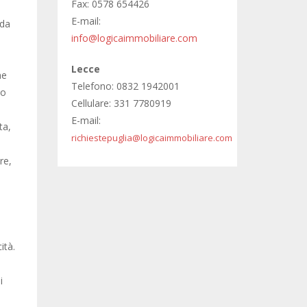
Fax: 0578 654426
e
E-mail:
 da
info@logicaimmobiliare.com
Lecce
ne
Telefono: 0832 1942001
no
Cellulare: 331 7780919
E-mail:
ta,
richiestepuglia@logicaimmobiliare.com
re,
ità.
,
i