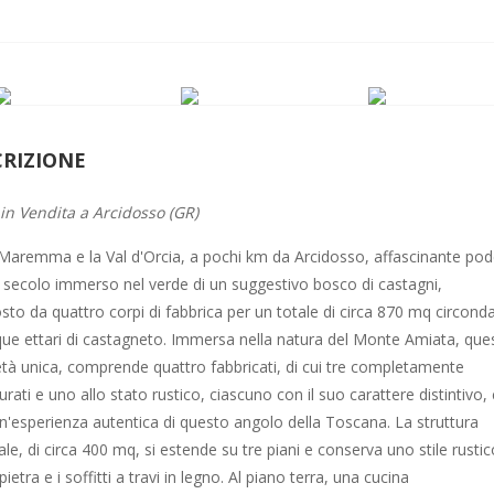
CRIZIONE
 in Vendita a Arcidosso (GR)
 Maremma e la Val d'Orcia, a pochi km da Arcidosso, affascinante po
X secolo immerso nel verde di un suggestivo bosco di castagni,
to da quattro corpi di fabbrica per un totale di circa 870 mq circonda
que ettari di castagneto. Immersa nella natura del Monte Amiata, que
età unica, comprende quattro fabbricati, di cui tre completamente
turati e uno allo stato rustico, ciascuno con il suo carattere distintivo,
un'esperienza autentica di questo angolo della Toscana. La struttura
ale, di circa 400 mq, si estende su tre piani e conserva uno stile rusti
pietra e i soffitti a travi in legno. Al piano terra, una cucina