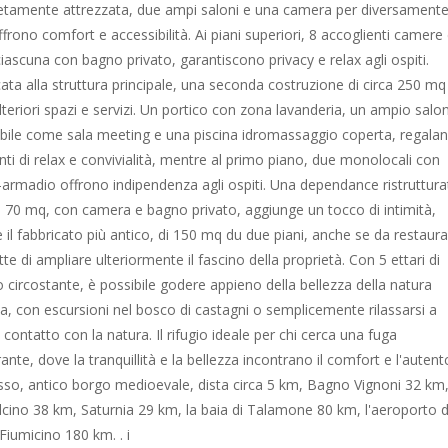
tamente attrezzata, due ampi saloni e una camera per diversament
offrono comfort e accessibilità. Ai piani superiori, 8 accoglienti camere
ciascuna con bagno privato, garantiscono privacy e relax agli ospiti.
cata alla struttura principale, una seconda costruzione di circa 250 mq
ulteriori spazi e servizi. Un portico con zona lavanderia, un ampio salo
zabile come sala meeting e una piscina idromassaggio coperta, regala
i di relax e convivialità, mentre al primo piano, due monolocali con
-armadio offrono indipendenza agli ospiti. Una dependance ristruttura
ca 70 mq, con camera e bagno privato, aggiunge un tocco di intimità,
 il fabbricato più antico, di 150 mq du due piani, anche se da restaura
e di ampliare ulteriormente il fascino della proprietà. Con 5 ettari di
o circostante, è possibile godere appieno della bellezza della natura
a, con escursioni nel bosco di castagni o semplicemente rilassarsi a
 contatto con la natura. Il rifugio ideale per chi cerca una fuga
ante, dove la tranquillità e la bellezza incontrano il comfort e l'autentc
sso, antico borgo medioevale, dista circa 5 km, Bagno Vignoni 32 km
cino 38 km, Saturnia 29 km, la baia di Talamone 80 km, l'aeroporto d
iumicino 180 km. . i