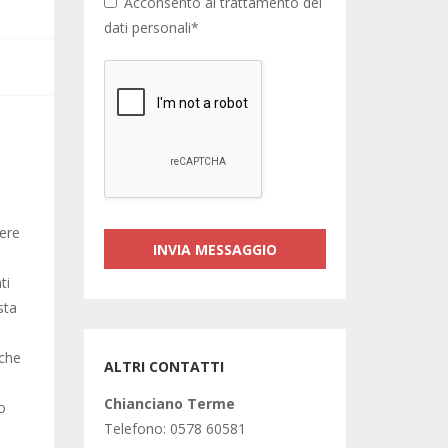
Acconsento al trattamento dei
dati personali*
dere
ti
sta
 che
ALTRI CONTATTI
Chianciano Terme
co
Telefono: 0578 60581