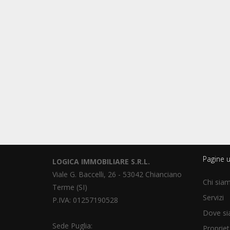
Pagine ut
LOGICA IMMOBILIARE S.R.L.
Viale G. Baccelli, 26 - 53042 Chianciano
Chi sia
Terme (SI)
Servizi
P.IVA: 01257190528
Dove s
Sede Puglia:
Propriet