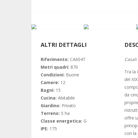
ALTRI DETTAGLI
DES
Riferimento:
CA604T
Casali
Metri quadri:
870
Tra la
Condizioni:
Buone
del XI
Camere:
12
compos
Bagni:
15
da cin
Cucina:
Abitabile
propri
Giardino:
Privato
ristrut
Terreno:
5 ha
offre 
Classe energetica:
G
princip
IPE:
175
con la 