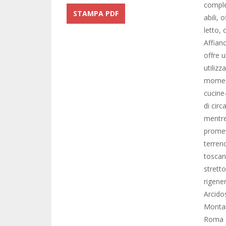
comple
STAMPA PDF
abili, 
letto, 
Affian
offre 
utiliz
moment
cucine
di cir
mentre
promett
terren
toscan
stretto
rigener
Arcido
Montal
Roma F