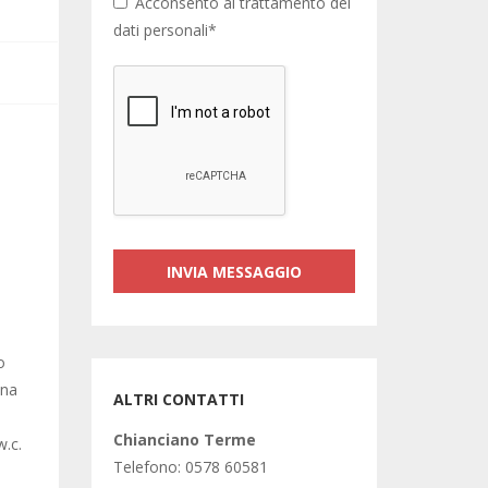
Acconsento al trattamento dei
dati personali*
o
una
ALTRI CONTATTI
Chianciano Terme
w.c.
Telefono: 0578 60581