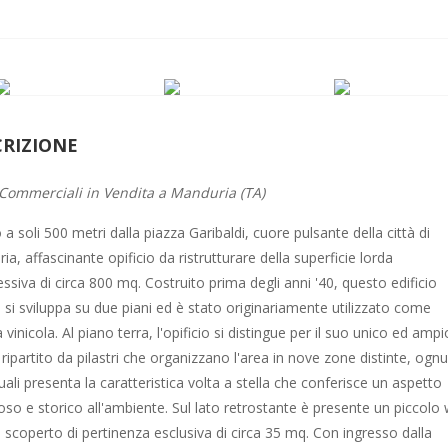
CRIZIONE
 Commerciali in Vendita a Manduria (TA)
 a soli 500 metri dalla piazza Garibaldi, cuore pulsante della città di
a, affascinante opificio da ristrutturare della superficie lorda
ssiva di circa 800 mq. Costruito prima degli anni '40, questo edificio
o si sviluppa su due piani ed è stato originariamente utilizzato come
 vinicola. Al piano terra, l'opificio si distingue per il suo unico ed ampi
 ripartito da pilastri che organizzano l'area in nove zone distinte, ogn
uali presenta la caratteristica volta a stella che conferisce un aspetto
so e storico all'ambiente. Sul lato retrostante è presente un piccolo 
 scoperto di pertinenza esclusiva di circa 35 mq. Con ingresso dalla