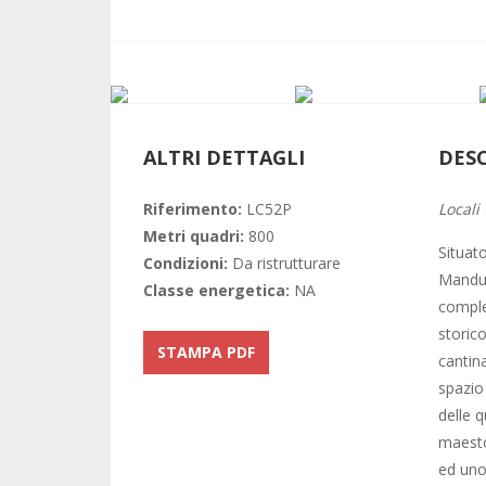
ALTRI DETTAGLI
DES
Riferimento:
LC52P
Locali
Metri quadri:
800
Situato
Condizioni:
Da ristrutturare
Manduri
Classe energetica:
NA
comple
storic
STAMPA PDF
cantina
spazio
delle q
maesto
ed uno