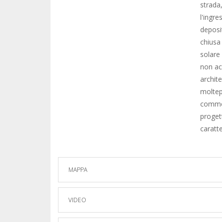
strada
l'ingr
deposit
chiusa
solare 
non ac
archite
moltepl
commer
progett
caratte
MAPPA
VIDEO