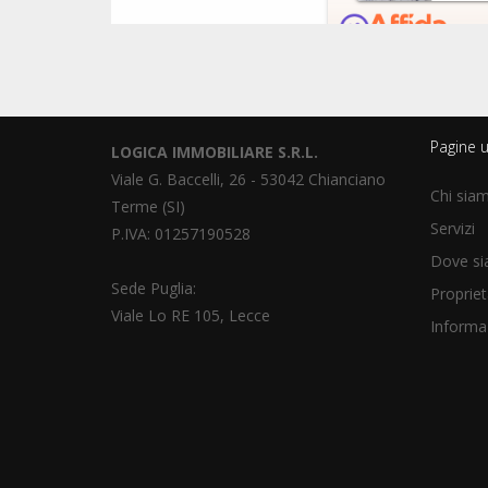
Pagine ut
LOGICA IMMOBILIARE S.R.L.
Viale G. Baccelli, 26 - 53042 Chianciano
Chi sia
Terme (SI)
Servizi
P.IVA: 01257190528
Dove s
Sede Puglia:
Propriet
Viale Lo RE 105, Lecce
Informaz