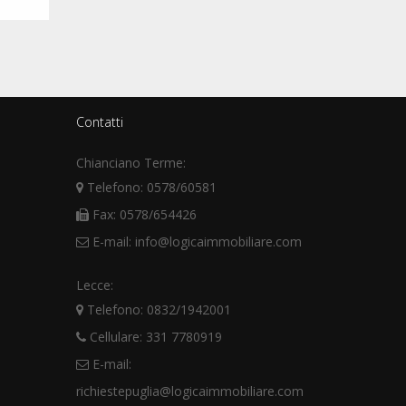
Contatti
Chianciano Terme:
Telefono: 0578/60581
Fax: 0578/654426
E-mail: info@logicaimmobiliare.com
Lecce:
Telefono: 0832/1942001
Cellulare: 331 7780919
E-mail:
richiestepuglia@logicaimmobiliare.com