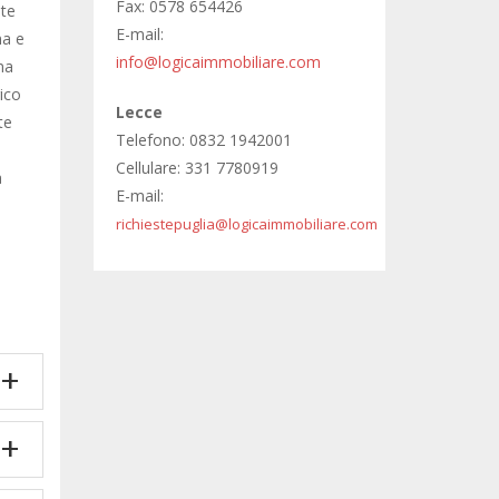
Fax: 0578 654426
nte
E-mail:
na e
info@logicaimmobiliare.com
na
rico
Lecce
te
Telefono: 0832 1942001
Cellulare: 331 7780919
a
E-mail:
richiestepuglia@logicaimmobiliare.com