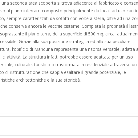
, una seconda area scoperta si trova adiacente al fabbricato e conse
esso al piano interrato composto principalmente da locali ad uso canti
o, sempre caratterizzati da soffitti con volte a stella, oltre ad una zo
 che conserva ancora le vecchie cisterne. Completa la proprietà il last
soprastante il piano terra, della superficie di 500 mq. circa, attualmen
cessibile. Grazie alla sua posizione strategica ed alla sua peculiare
ttura, l'opificio di Manduria rappresenta una risorsa versatile, adatta 
ici attività. La struttura infatti potrebbe essere adattata per un uso
ciale, culturale, turistico o trasformata in residenziale attraverso un
o di ristrutturazione che sappia esaltare il grande potenziale, le
ristiche architettoniche e la sua storicità.