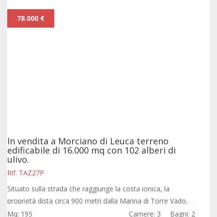
78.000 €
In vendita a Morciano di Leuca terreno
edificabile di 16.000 mq con 102 alberi di
ulivo.
Rif. TAZ27P
Situato sulla strada che raggiunge la costa ionica, la
proprietà dista circa 900 metri dalla Marina di Torre Vado,
rinomata località balneare adagiata sul promontorio che
Mq: 195
Camere: 3
Bagni: 2