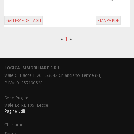
degrada dolcemente verso il...
GALLERY E DETTAGLI
STAMPA PDF
«
1
»
LOGICA IMMOBILIARE S.R.L.
Viale G. Baccelli, 26 - 53042 Chianciano Terme (SI)
P.IVA: 01257190528
Sede Puglia:
Viale Lo RE 105, Lecce
Pagine utili
Chi siamo
Servizi