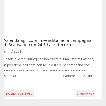
Azienda agricola in vendita nella campagna
di Scansano con 24.5 ha di terreno.
Rif. TAZ33T
Casale di circa 180mq che necessita di una ristrutturazione,
in posizione collinare con bella vista sulla campagna con
rimessa fieno di circa 120mq, stalla di circa 225mq più
Mq: 230
Camere: 3
Bagni: 2
annesso di 50mq.
GALLERY E DETTAGLI
STAMPA PDF